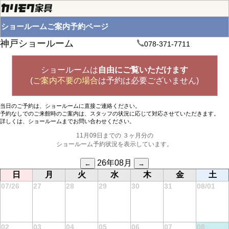
ショールームご案内予約ページ
神戸ショールーム
078-371-7711
ショールームは
自由にご覧いただけます
(
ご案内不要の場合
は予約は必要ございません)
当日のご予約は、ショールームに直接ご連絡ください。
予約なしでのご来館時のご案内は、スタッフの状況に応じて対応させていただきます。
詳しくは、ショールームまでお問い合わせください。
11
月
09
日までの ３ヶ月分の
ショールーム予約状況を表示しています。
26年08月
←
→
日
月
火
水
木
金
土
07/26
27
28
29
30
31
08/01
02
03
04
05
06
07
08